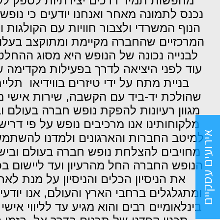
מחפשות תמיד דרכים יצירתיות לספק לעו
נכנס לתמונה מאחר ואנחנו יודעים כי נופ
הנוף המשרדי ולצבור חוויות עם הקולגות
המרכזיים שהחברה מקיימת ומתוקצב בעלויו
לבנייה נכונה של הנופש היא מסוג ההח
עוד לפני היציאה לדרך בפעילות מקדימה
בניית מתח על ידי טיזרים בווידיאו תלי
שהולכת יד-ביד עם הקשבה, שירות אישי מג
מגוון רעיונות להפקת נופש חברה בעולם ו
מלקוחותינו אנו מרכיבים נופש על פי דריש
אירועים עסקיים
למיטב החברות והארגונים ולמדנו להשתמש ב
מחויבים להצלחת נופש חברה בעולם ובישר
הנופש החברה החל מהרעיון ועד ליישום ב
את הניסיון הכלים והניסיון על מנת לאר
ומתגלגלים ברחבי הארץ והעולם, אנו יודע
בינלאומיים רבים והוא מגיע עד לליווי אי