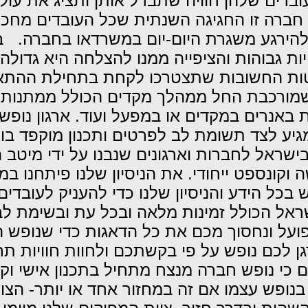
בדים שלהן חוויה שתבדל אותן ותציג את עול
ש חברה זו החגיגה השנתית שכל העובדים מחכ
 ולהירגע משגרת היום-יום במשרדאו בחברה. ב
ת גבוהות והציפייה ממנו להצלחה היא גדול
לטות החשובות שתצטרכו לקחת בתחילת ההתאר
 שמורכבת החל ממהלך מקדים הכולל ממתנות
ית באנרים במקדים או במפעל ועוד. ארגון נו
יע לצד תשומת לב לפרטים ותכנון מוקפד בונה
בישראל לחברות וארגונים שנבנו על ידי מיטב
ה וקונספט ייחודי. את הניסיון שלנו פיתחנו ב
כל הידע והניסיון שלנו כדי להעניק לעובדים
אל הכולל זמינות מלאה ובכל עת ובשימת לב
פועל ונחסוך מכם את כל הדאגות כדי שנופש ה
גן לכם נופש על פי בקשתכם ולחוות חוויות תר
ים כי נופש חברה מנצח מתחיל בתכנון אישי ו
שי בנופש עצמו אם זה במחזור אחד או יותר- הצ