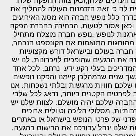
ם הערכים שלהן,וכאן צוות ההפקה שלהו
ים לה כי זאת הזדמנות מעולה להחליף את
דרך כלל נופש חברה הוא מסוג האירועים
ה וכאן אסור לטעות, הבחירה בחברת הפקה
גנות לנופש .נופש חברה מוצלח מתחיל
 ממותגות התואמות את הקונספט הנבחר,
פש חברה בעולם ובישראל דורש מקצועיות
 את הרגעים שהופכים לזיכרונות, לנו יש
 המדריכים בעלי רקע ידע נרחב, לכל אחד
משך שנים שבמהלכן קיימנו והפקנו נופשים
 שלכם חוויות מרגשות ובלתי נשכחות. אנו
 לפרטים הקטנים ביותר, נדאג לכל שלבי
חברה שלכם יהיה מושלם. לצוות שלנו יש
בותיות, מסלולי הליכה וטיולים ארוכים
קפדני של פרטי הנופש בישראל או באתרים
וות שלנו ינהל עבורכם את הרישום בהגעה,