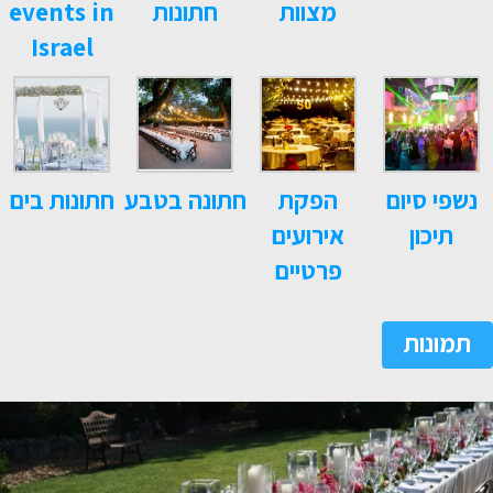
מצוות
חתונות
events in
Israel
נשפי סיום
הפקת
חתונה בטבע
חתונות בים
תיכון
אירועים
פרטיים
תמונות