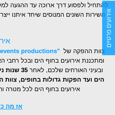
להתחיל ולפסוע דרך ארוכה עד ההגעה למקו
אירועים פרטיים
השירות השונים ה
מנוסים שיחד איתנו ייצר
איר
צוות ההפקה של
"Eron-events productions-מפיקים אירועים מנצחים"
ומתכננת אירועים בחוף הים ובכל רחבי ה
ובעיני האורחים שלכם, לאחר
35 שנות ניסיון אין סוג של אירוע שהחברה לא חוותה החל מאירועי בוטיק קטנים,
הים
ועד הפקות גדולות בחופים, צוות ה
אירועים בחוף הים לכל מטרה ו
אז מה כ