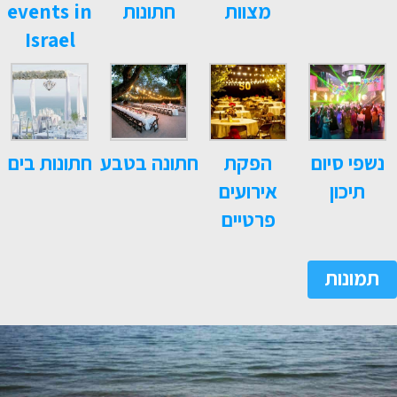
מצוות
חתונות
events in
Israel
נשפי סיום
הפקת
חתונה בטבע
חתונות בים
תיכון
אירועים
פרטיים
תמונות