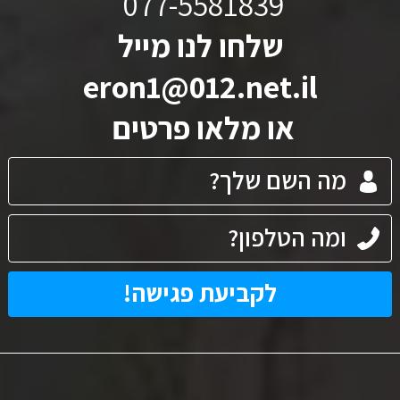
077-5581839
שלחו לנו מייל
eron1@012.net.il
או מלאו פרטים